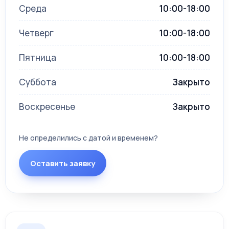
других материалов.
Среда
10:00-18:00
По способу фиксации. Сегодня
популярны частичные протезы
Четверг
10:00-18:00
бюгельные и типа сэндвич,
Пятница
10:00-18:00
удерживающиеся за счёт своей формы.
По сложности изготовления. Самыми
Суббота
Закрыто
трудозатратными являются съёмные
протезы на имплантах,
Воскресенье
Закрыто
металлокерамические или
безметалловые.
Не определились с датой и временем?
Предлагаем вам профессиональное
протезирование зубов в
Оставить заявку
стоматологической клинике на
Васильковской. Актуальный
прайс на
протезы
и стоимость каждой процедуры
представлены на нашем сайте.
Качественно выполненные нашими