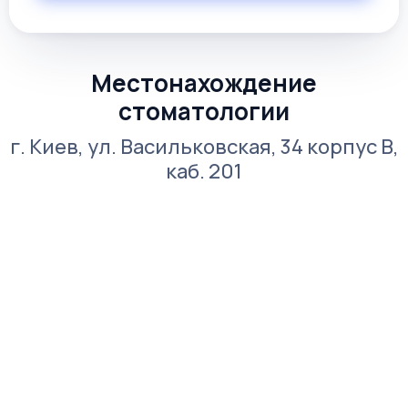
обеспечивают прочную, безопасную,
незаметную фиксацию.
Местонахождение
стоматологии
г. Киев, ул. Васильковская, 34 корпус В,
каб. 201
Разновидности технологий и
стоматологических конструкций
Перед тем, как выбрать и заказать зубные
протезы, в стоматологической клинике
«Линия Улыбки» вам предложат широкий