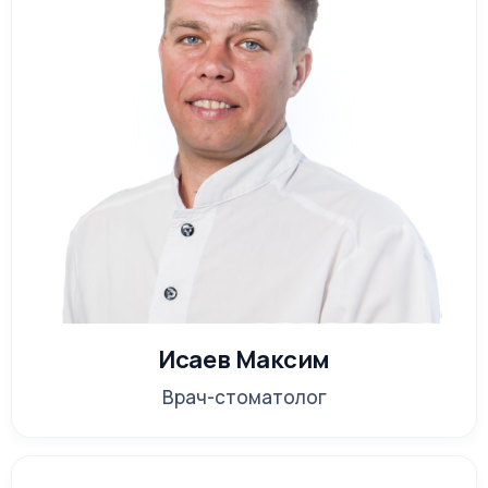
протезирование зубов в
стоматологии на Васильковской
«Линия Улыбки»?
Сегодня
установкой зубных протезов
занимаются не только государственные, но
и множество частных стоматологических
клиник. Пациенты имеют возможность
сравнить и выбрать заведение, в котором
услуги будут оказаны максимально
профессионально и качественно. На самом
высоком современном уровне
Исаев Максим
протезирование зубов в Киеве
Врач-стоматолог
выполняется в нашей стоматологической
клинике «Линия Улыбки». Подтверждением
этому служат отзывы наших пациентов и