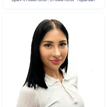
креплению данных стоматологических
конструкций. Их надёжности,
безопасности и функциональности
способствует использование передовых
технологий. Также благодаря этому в
нашей стоматологической клинике на
протезирование зубов цены вполне
конкурентные. Кроме того, изготовленные
нашими специалистами
стоматологические конструкции будут
обладать такими преимуществами:
Отсутствие дискомфорта во время
носки. Данные протезы не будут падать
во время разговора, смеха или жевания.
Антибактериальное покрытие. Протезы
производятся из лишённых пор