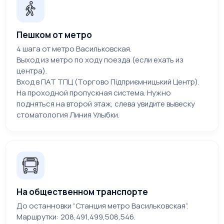
специалистами протезы сделают вашу
улыбку обаятельной, нормализуют
Пешком от метро
процесс пережевывания пищи и улучшат
4 шага от метро Васильковская.
ваше самочувствие в целом. Вы
Выход из метро по ходу поезда (если ехать из
непременно останетесь довольны
центра).
полученным результатом и уровнем наших
Вход в ПАТ ТПЦ (Торгово Підприємницький Центр).
услуг.
На проходной пропускная система. Нужно
подняться на второй этаж, слева увидите вывеску
стоматология Линия Улыбки.
На общественном транспорте
До останновки “Станция метро Васильковская”.
Маршрутки: 208,491,499,508,546.