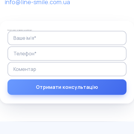
info@line-smile.com.ua
Залиште номер — ми підкажемо, що робити далі