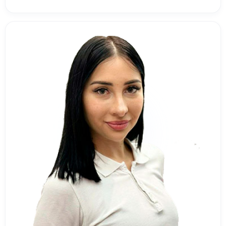
рекомендації щодо подальшого
протезування чи імплантації.
Скільки коштує видалення зуба в
Києві?
Актуальні ціни на видалення зубів вказані у
прайсі. Ви можете записатися на
консультацію онлайн або зателефонувати
нам. Стоматологічна клініка
Лінія Посмішки
знаходиться біля метро Васильківська, що
зручно для мешканців Києва та гостей
міста.