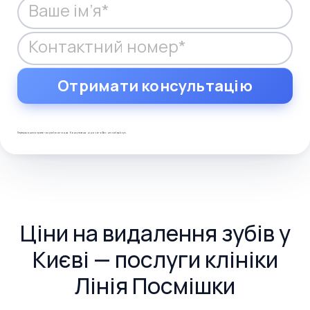
Анестезія
330 грн
Ізолююча прокладка
240 грн
Лікувальна прокладка
360 грн
Передзвонимо протягом робочого дня. Консультація ні до чого Вас не зобов’язує.
Ціни на видалення зубів у
Києві — послуги клініки
Лінія Посмішки