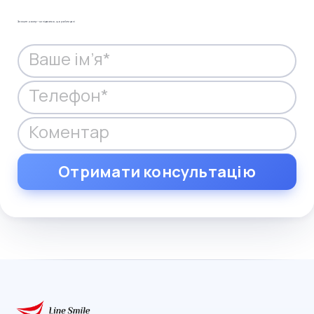
Залиште номер — ми підкажемо, що робити далі