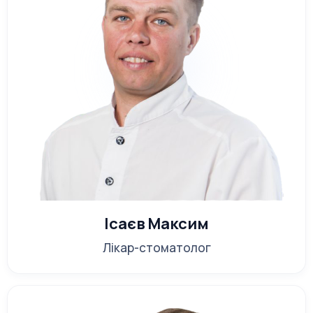
підбираємо найкращий спосіб знеболення.
Що входить у вартість
видалення зуба?
Первинний
огляд
і консультація
Анестезія (місцева або провідникова)
Проста або складна екстракція
Обробка лунки та рекомендації по
догляду
Ісаєв Максим
Просте і складне видалення
Лікар-стоматолог
У нашій клініці проводяться як
просте
видалення зуба
(без розсічення ясен), так
і
складне хірургічне видалення
, яке