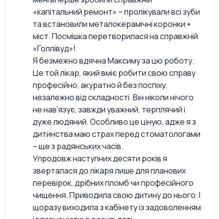
«капітальний ремонт» – пролікували всі зуби
та встановили металокерамічні коронки +
міст. Посмішка перетворилася на справжній
«Голлівуд»!
Я безмежно вдячна Максиму за цю роботу.
Це той лікар, який вміє робити свою справу
професійно, акуратно й без поспіху,
незалежно від складності. Він ніколи нічого
не нав’язує, завжди уважний, терплячий і
дуже людяний. Особливо це ціную, адже я з
дитинства маю страх перед стоматологами
– ще з радянських часів.
Упродовж наступних десяти років я
зверталася до лікаря лише для планових
перевірок, дрібних пломб чи професійного
чищення. Приводила свою дитину до нього. І
щоразу виходила з кабінету із задоволенням