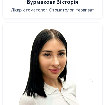
Бурмакова Вікторія
Ультразвукова чистка
Лікар-стоматолог, Стоматолог-терапевт
Метод вважається одним з найефективніших на
сьогодні. Наліт і навіть камінь видаляються за
допомогою чітко спрямованого ультразвуку. Після
цього зуби шліфуються з використанням
спеціальної насадки.
Лікування запалень
Протизапальна терапія ясен, виконати яку можуть
порекомендувати наші фахівці, полягає в
застосуванні спеціальних гелів і зубних паст.
Зазвичай на такий курс йде 3 тижні. Дуже часто він
дає повне лікування, наприклад, якщо у пацієнта
гінгівіт.