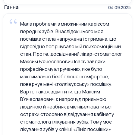
Ганна
04.09.2025
Мала проблеми з множинним карієсом
передніх зубів. Внаслідок цього моя
посмішка стала напружена і стримана, що
відповідно погіршувало мій психоемоційний
стан. Проте, досвідчений лікар-стоматолог
Максим В’ячеславович Ісаєв завдяки
професійному втручанню, яке було
максимально безболісне і комфортне,
повернув мені «голлівудську» посмішку.
Варто також відмітити, що Максим
В’ячеславович є напрочуд приємною
людиною й неабияк вміє нівелювати всі
острахи стосовно відвідування кабінету
стоматолога і лікування зубів. Тому моє
лікування зубів у клініці «Лінія посмішки»