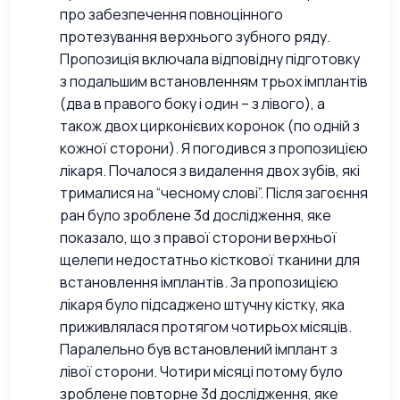
про забезпечення повноцінного
протезування верхнього зубного ряду.
Пропозиція включала відповідну підготовку
з подальшим встановленням трьох імплантів
(два в правого боку і один – з лівого), а
також двох цирконієвих коронок (по одній з
кожної сторони). Я погодився з пропозицією
лікаря. Почалося з видалення двох зубів, які
трималися на “чесному слові”. Після загоєння
ран було зроблене 3d дослідження, яке
показало, що з правої сторони верхньої
щелепи недостатньо кісткової тканини для
встановлення імплантів. За пропозицією
лікаря було підсаджено штучну кістку, яка
приживлялася протягом чотирьох місяців.
Паралельно був встановлений імплант з
лівої сторони. Чотири місяці потому було
зроблене повторне 3d дослідження, яке