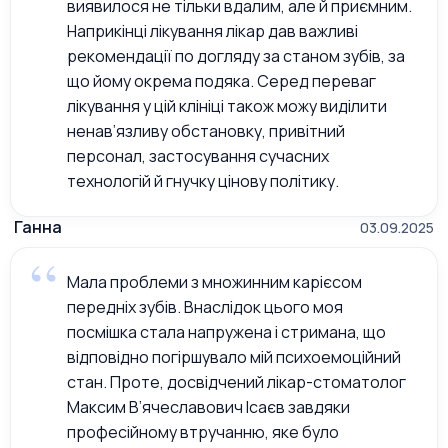
виявилося не тільки вдалим, але й приємним.
Наприкінці лікування лікар дав важливі
рекомендації по догляду за станом зубів, за
що йому окрема подяка. Серед переваг
лікування у цій клініці також можу виділити
ненав’язливу обстановку, привітний
персонал, застосування сучасних
технологій й гнучку цінову політику.
Ганна
03.09.2025
Мала проблеми з множинним карієсом
передніх зубів. Внаслідок цього моя
посмішка стала напружена і стримана, що
відповідно погіршувало мій психоемоційний
стан. Проте, досвідчений лікар-стоматолог
Максим В’ячеславович Ісаєв завдяки
професійному втручанню, яке було