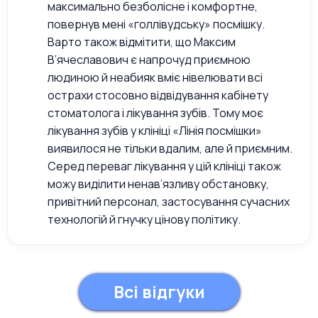
максимально безболісне і комфортне,
повернув мені «голлівудську» посмішку.
Варто також відмітити, що Максим
В’ячеславович є напрочуд приємною
людиною й неабияк вміє нівелювати всі
острахи стосовно відвідування кабінету
стоматолога і лікування зубів. Тому моє
лікування зубів у клініці «Лінія посмішки»
виявилося не тільки вдалим, але й приємним.
Серед переваг лікування у цій клініці також
можу виділити ненав’язливу обстановку,
привітний персонал, застосування сучасних
технологій й гнучку цінову політику.
Всі відгуки