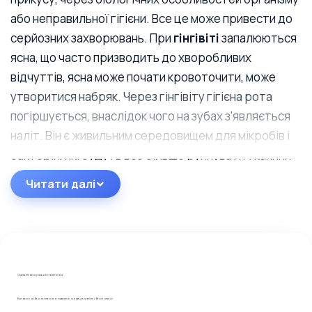
або неправильної гігієни. Все це може привести до
серйозних захворювань. При
гінгівіті
запалюються
ясна, що часто призводить до хворобливих
відчуттів, ясна може почати кровоточити, може
утворитися набряк. Через гінгівіту гігієна рота
погіршується, внаслідок чого на зубах з’являється
наліт. Він є живильним середовищем для мікробів і
бактерій, які будуть все більше руйнувати тканини
ясен. При пародонтиті відбуватися руйнування
Читати далі
›
зв’язок, які здійснюють утримання зубів, так само
зв’язки оточують зубні коріння. Через пародонтиту
з’являється простір між яснами і зубом. У цей
простір буде потрапляти наліт, який з часом
перетвориться на камінь і буде нести загрозу
Отримайте консультацію стоматолога
кісткової тканини. Це призведе до розхитування
Відповімо на Ваші запитання та підкажемо, що краще зробити у Вашій ситуації.
зуба, а потім і до його випадання. Пародонтоз не