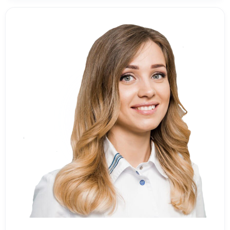
Процес лікування ясен в клініці «Лінія Посмішки»
часто починається з ультразвукового очищення і
завершується санацією за допомогою стиснутого
повітря, який для підвищення ефективності
зволожується цілющими соляними розчинами. Якщо
випадок важкий, то лікар порекомендує повторити
процедуру через квартал, можливо навіть кілька
разів. Це дозволить максимально оздоровити м’які
тканини, не допускаючи ускладнень і руйнування
зубів.
Технологія Air Flow
Даний метод полягає в струминному чищенні
порожнини рота. В результаті видаляються
частинки м’якого нальоту.