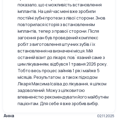
показало, що є можливість встановлення
імплантів. На цей час мені вже зробили
постійні зубні протези з лівої сторони. Знов
повторилася історія з встановленням
імплантів, тепер з правої сторони. Після
загоєння ран був проведений комплекс
робіт з виготовлення штучних зубів і їх
встановлення на визначені місця. Мій
останній візит до лікаря, пов`язаний саме з
цим лікуванням, відбувся 1 травня 2026 року.
Тобто весь процес зайняв 1 рік і майже 5
місяців. Результатом, а також підходом
Лікаря Максима Ісаїва до лікування, я цілком
задоволений. Можу з цілковитою
впевненістю рекомендувати його майбутнім
пацієнтам. Для себе я вже зробив вибір.
Анна
02.11.2025