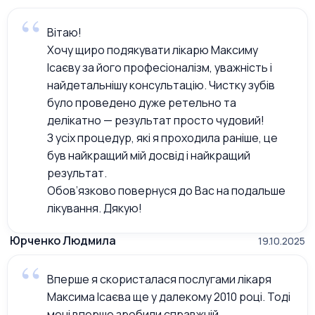
Вітаю!
Хочу щиро подякувати лікарю Максиму
Ісаєву за його професіоналізм, уважність і
найдетальнішу консультацію. Чистку зубів
було проведено дуже ретельно та
делікатно — результат просто чудовий!
З усіх процедур, які я проходила раніше, це
був найкращий мій досвід і найкращий
результат.
Обов’язково повернуся до Вас на подальше
лікування. Дякую!
Юрченко Людмила
19.10.2025
Вперше я скористалася послугами лікаря
Максима Ісаєва ще у далекому 2010 році. Тоді
мені вперше зробили справжній