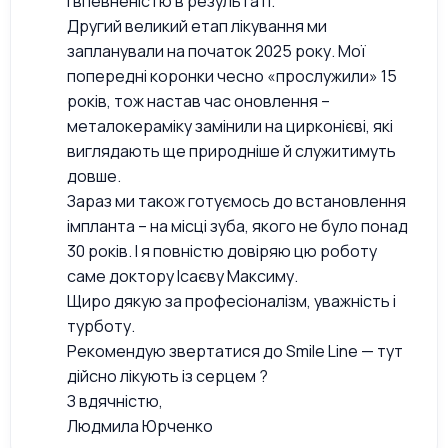
і впевненістю в результаті.
Другий великий етап лікування ми
запланували на початок 2025 року. Мої
попередні коронки чесно «прослужили» 15
років, тож настав час оновлення –
металокераміку замінили на цирконієві, які
виглядають ще природніше й служитимуть
довше.
Зараз ми також готуємось до встановлення
імпланта – на місці зуба, якого не було понад
30 років. І я повністю довіряю цю роботу
саме доктору Ісаєву Максиму.
Щиро дякую за професіоналізм, уважність і
турботу.
Рекомендую звертатися до Smile Line — тут
дійсно лікують із серцем ?
З вдячністю,
Людмила Юрченко