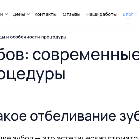
ги
Цены
Контакты
Отзывы
Наши работы
Блог
ды и особенности процедуры
бов: современные
роцедуры
акое отбеливание зу
ие зубов — это эстетическая стомато