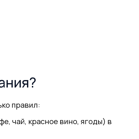
вания?
ько правил:
е, чай, красное вино, ягоды) в