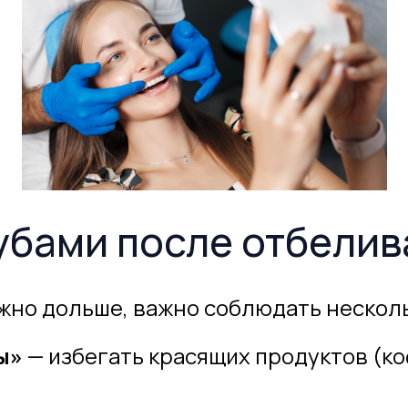
зубами после отбели
жно дольше, важно соблюдать нескол
ы»
— избегать красящих продуктов (коф