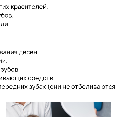
угих красителей.
убов.
ли.
вания десен.
ии.
зубов.
ивающих средств.
передних зубах (они не отбеливаются,