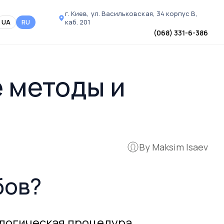
г. Киев, ул. Васильковская, 34
корпус В,
UA
RU
каб. 201
(068) 331-6-386
 методы и
By Maksim Isaev
бов?
логическая процедура,