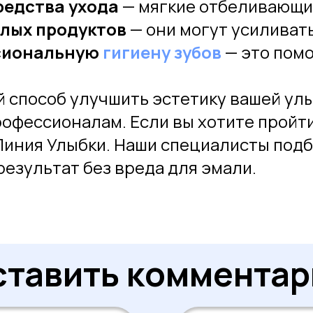
редства ухода
— мягкие отбеливающие
слых продуктов
— они могут усиливат
ссиональную
гигиену зубов
— это помо
 способ улучшить эстетику вашей улы
офессионалам. Если вы хотите пройти
 Линия Улыбки. Наши специалисты под
результат без вреда для эмали.
ставить комментар