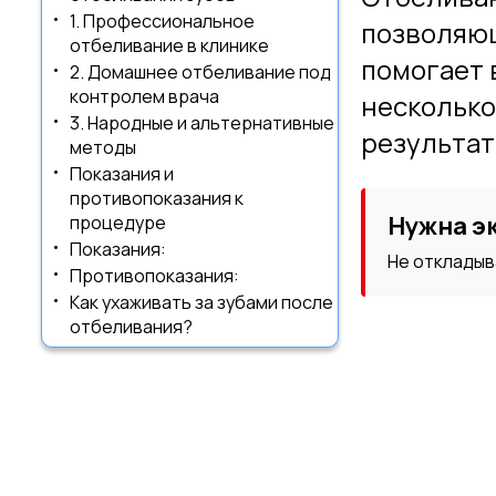
1. Профессиональное
позволяющ
отбеливание в клинике
помогает 
2. Домашнее отбеливание под
контролем врача
несколько
3. Народные и альтернативные
результат
методы
Показания и
противопоказания к
Нужна э
процедуре
Показания:
Не откладыв
Противопоказания:
Как ухаживать за зубами после
отбеливания?