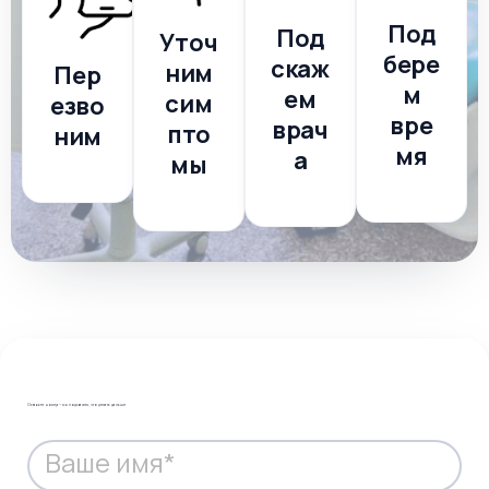
Под
Под
Уточ
бере
скаж
ним
Пер
м
ем
сим
езво
вре
врач
пто
ним
мя
а
мы
Оставьте номер — мы подскажем, что делать дальше