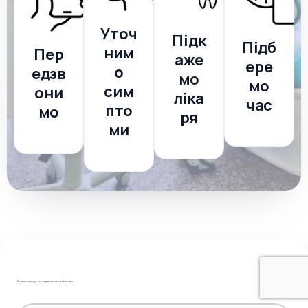
Уточ
Підк
Підб
ним
Пер
аже
ере
о
едзв
мо
мо
сим
они
ліка
час
пто
мо
ря
ми
Залиште номер — ми підкажемо, що робити далі