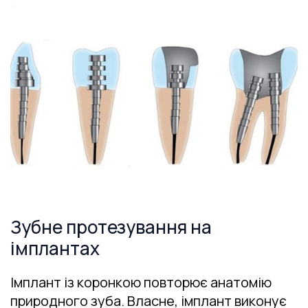
Зубне протезування на
імплантах
Імплант із коронкою повторює анатомію
природного зуба. Власне, імплант виконує