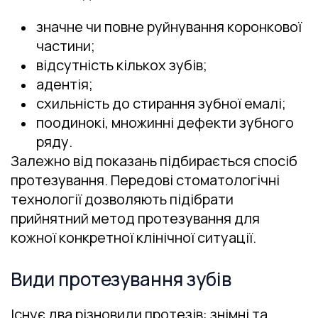
значне чи повне руйнування коронкової
частини;
відсутність кількох зубів;
адентія;
схильність до стирання зубної емалі;
поодинокі, множинні дефекти зубного
ряду.
Залежно від показань підбирається спосіб
протезування. Передові стоматологічні
технології дозволяють підібрати
прийнятний метод протезування для
кожної конкретної клінічної ситуації.
Види протезування зубів
Існує два різновиди протезів: знімні та