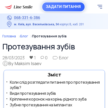
ЗАДАТИ ПИТАННЯ
068-331-6-386
м. Київ, вул. Васильківська, 34
корпус В, каб. 201
Головна
Блог
Протезування зубів
Протезування зубів
28/03/2023
1
0
Блог
By Maksim Isaev
Зміст
Коли слід розглядати питання про протезування
зубів?
Види протезування зубів
Кріплення коронок на корінь рідного зуба
Зубне протезування на імплантах