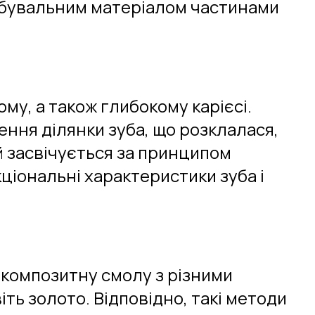
мбувальним матеріалом частинами
му, а також глибокому карієсі.
ння ділянки зуба, що розклалася,
 засвічується за принципом
ціональні характеристики зуба і
композитну смолу з різними
ть золото. Відповідно, такі методи