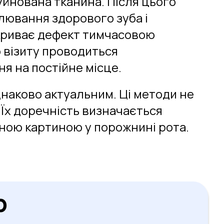
уйнована тканина. Після цього
лювання здорового зуба і
акриває дефект тимчасовою
о візиту проводиться
я на постійне місце.
днаково актуальним. Ці методи не
 Їх доречність визначається
ічною картиною у порожнині рота.
р