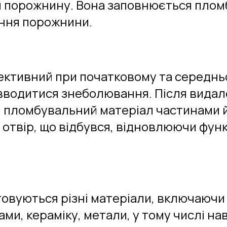
 порожнину. Вона заповнюється пло
ення порожнини.
ективний при початковому та середньо
водитися знеболювання. Після видале
 пломбувальний матеріал частинами й
отвір, що відбувся, відновлюючи функ
вуються різні матеріали, включаючи 
, кераміку, метали, у тому числі наві