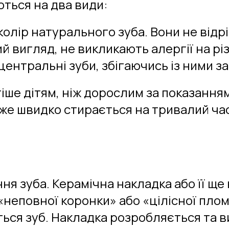
ються на два види:
колір натурального зуба. Вони не відр
й вигляд, не викликають алергії на рі
центральні зуби, збігаючись із ними з
іше дітям, ніж дорослим за показання
уже швидко стирається на тривалий ча
ня зуба. Керамічна накладка або її щ
 «неповної коронки» або «цілісної пло
ається зуб. Накладка розробляється та