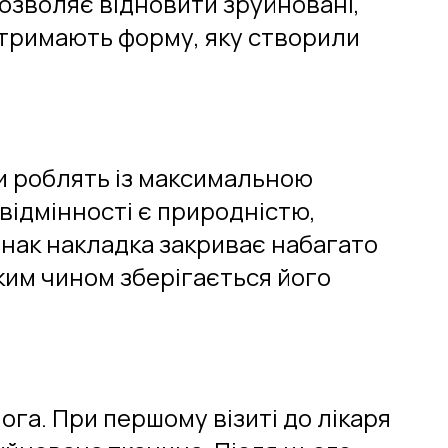
дозволяє відновити зруйновані,
і тримають форму, яку створили
и роблять із максимальною
відмінності є природністю,
Однак накладка закриває набагато
аким чином зберігається його
га. При першому візиті до лікаря