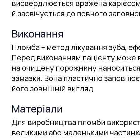
висвердлюється вражена карієсом
й засвічується до повного заповн
Виконання
Пломба – метод лікування зуба, еф
Перед виконанням пацієнту може в
на очищену порожнину наноситься
замазки. Вона пластично заповнює 
його зовнішній вигляд.
Матеріали
Для виробництва пломби використо
великими або маленькими частинками