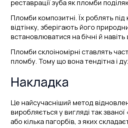
реставрації зуба як пломби поділя
Пломби композитні. Їх роблять під 
відтінку, зберігають його природни
встановлюватися на бічні й навіть 
Пломби склоіномірні ставлять част
пломбу. Тому що вона тендітна і д
Накладка
Це найсучасніший метод відновлен
виробляється у вигляді так званої
або кілька пагорбів, з яких склад