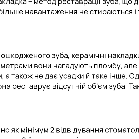
кладка – метод реставрації зуба, що 
ь більше навантаження не стираються 
ошкодженого зуба, керамічні накладк
аметрами вони нагадують пломбу, але 
, а також не дає усадки й таке інше. 
она реставрує відсутній об’єм зуба. Т
о як мінімум 2 відвідування стоматоло