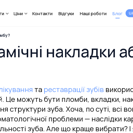
ги
Ціни
Контакти
Відгуки
Наші роботи
Блог
U
омбу?
амічні накладки а
лікування
та
реставрації зубів
викорис
. Це можуть бути пломби, вкладки, нак
я структури зуба. Хоча, по суті, всі в
томатологічної проблеми — наслідки кар
ьності зуба. Але що краще вибрати? І 