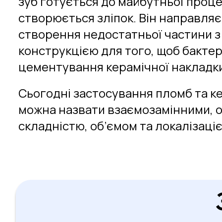
зуб готується до майбутньої проце
створюється зліпок. Він направля
створення недостатньої частини з 
конструкцією для того, щоб бактері
цементування керамічної накладки
Сьогодні застосування пломб та ке
можна назвати взаємозамінними, о
складністю, об’ємом та локалізаці