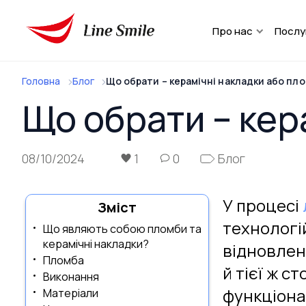
Про нас
Послу
Головна
Блог
Що обрати – керамічні накладки або пл
Що обрати – кер
08/10/2024
1
0
Блог
У процесі
Зміст
технологій
Що являють собою пломби та
керамічні накладки?
відновленн
Пломба
й тієї ж с
Виконання
функціонал
Матеріали