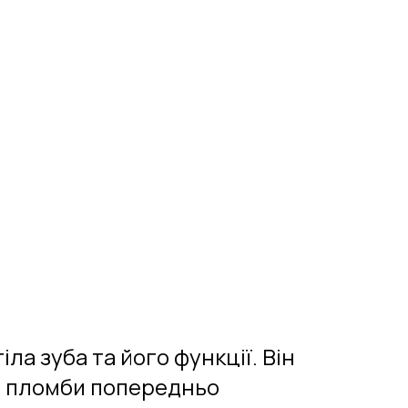
а зуба та його функції. Він
я пломби попередньо