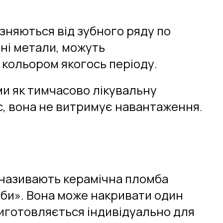
ізняються від зубного ряду по
зні метали, можуть
а кольором якогось періоду.
ми як тимчасово лікувальну
с, вона не витримує навантаження.
е називають керамічна пломба
мби». Вона може накривати один
 виготовляється індивідуально для