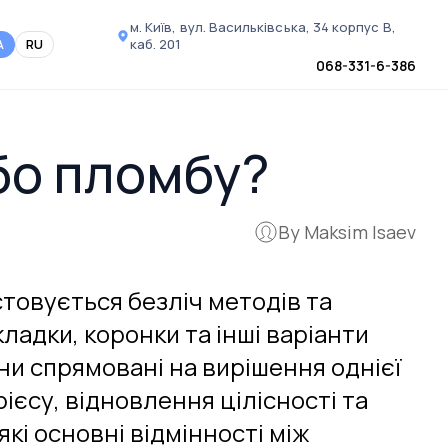
м. Київ, вул. Васильківська, 34
корпус В,
A
RU
каб. 201
068-331-6-386
бо пломбу?
By Maksim Isaev
товується безліч методів та
ладки, коронки та інші варіанти
они спрямовані на вирішення однієї
ієсу, відновлення цілісності та
які основні відмінності між