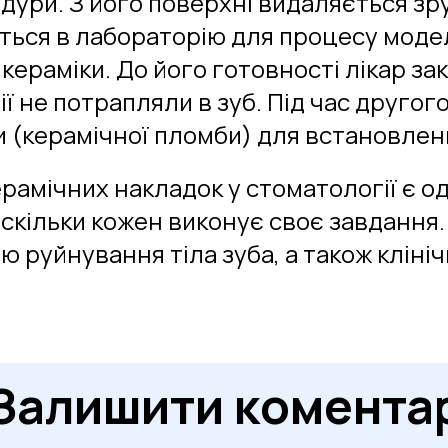
дури. З його поверхні видаляється зр
ється в лабораторію для процесу моде
кераміки. До його готовності лікар з
ї не потрапляли в зуб. Під час другог
 (керамічної пломби) для встановленн
рамічних накладок у стоматології є о
скільки кожен виконує своє завдання.
єю руйнування тіла зуба, а також клін
Залишити комента